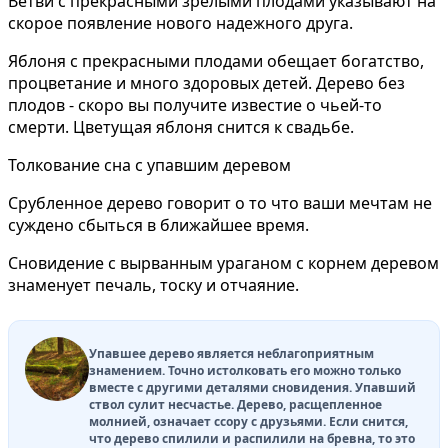
Ветви с прекрасными зрелыми плодами указывают на
скорое появление нового надежного друга.
Яблоня с прекрасными плодами обещает богатство,
процветание и много здоровых детей. Дерево без
плодов - скоро вы получите известие о чьей-то
смерти. Цветущая яблоня снится к свадьбе.
Толкование сна с упавшим деревом
Срубленное
дерево говорит о то что ваши мечтам не
суждено сбыться в ближайшее время.
Сновидение с
вырванным
ураганом с корнем деревом
знаменует печаль, тоску и отчаяние.
Упавшее
дерево является неблагоприятным
знамением. Точно истолковать его можно только
вместе с другими деталями сновидения. Упавший
ствол сулит несчастье. Дерево,
расщепленное
молнией
, означает ссору с друзьями. Если снится,
что дерево
спилили и распилили
на бревна, то это