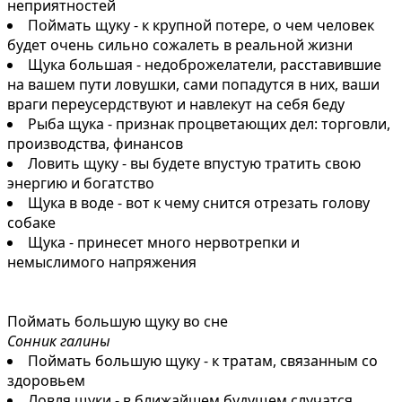
неприятностей
Поймать щуку - к крупной потере, о чем человек
будет очень сильно сожалеть в реальной жизни
Щука большая - недоброжелатели, расставившие
на вашем пути ловушки, сами попадутся в них, ваши
враги переусердствуют и навлекут на себя беду
Рыба щука - признак процветающих дел: торговли,
производства, финансов
Ловить щуку - вы будете впустую тратить свою
энергию и богатство
Щука в воде - вот к чему снится отрезать голову
собаке
Щука - принесет много нервотрепки и
немыслимого напряжения
Поймать большую щуку во сне
Сонник галины
Поймать большую щуку - к тратам, связанным со
здоровьем
Ловля щуки - в ближайшем будущем случатся